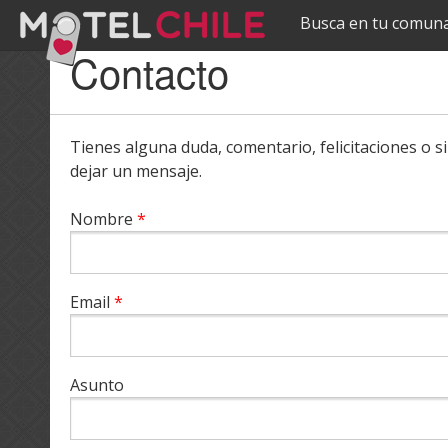
Busca en tu comuna
Pasar al
Contacto
contenido
principal
Tienes alguna duda, comentario, felicitaciones o 
dejar un mensaje.
Nombre
*
Email
*
Asunto