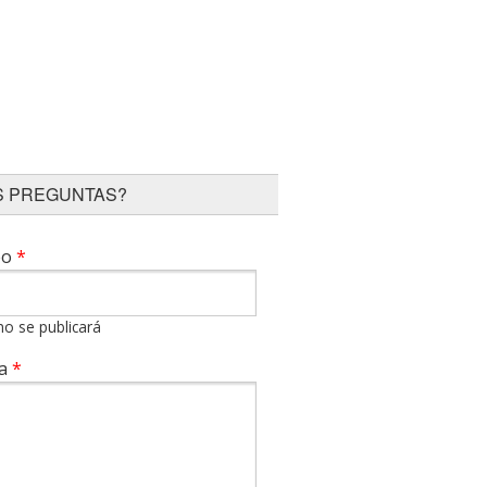
S PREGUNTAS?
eo
*
no se publicará
ta
*