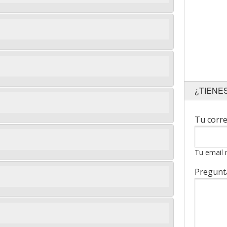
¿TIENE
Tu corr
Tu email 
Pregun