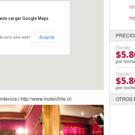
co
ht
uede cargar Google Maps
PRECIO
Aceptar
 de este sitio web?
Desde:
$5.8
por mom
Desde:
$5.8
por noch
idencia | http://www.motelchile.cl/
OTROS 