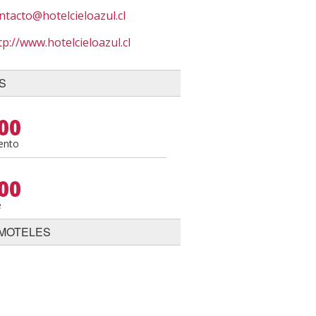
ntacto@hotelcieloazul.cl
tp://www.hotelcieloazul.cl
S
00
ento
00
e
MOTELES