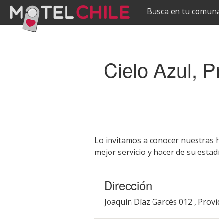
Busca en tu comuna
Pasar al
Cielo Azul, P
contenido
principal
Lo invitamos a conocer nuestras h
mejor servicio y hacer de su esta
Dirección
Joaquín Díaz Garcés 012 , Provi